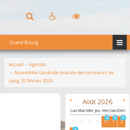
Grand Bourg
Accueil
Agenda
Assemblée Générale Amicale des donneurs de
sang 20 février 2026
Août
2026
Lun
Mar
Mer
Jeu
Ven
Sam
Dim
2
1
1
27
28
29
30
31
1
2
1