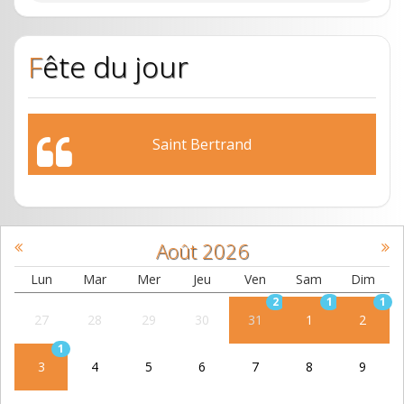
Fête du jour
Saint Bertrand
Août
2026
Lun
Mar
Mer
Jeu
Ven
Sam
Dim
2
1
1
27
28
29
30
31
1
2
1
3
4
5
6
7
8
9