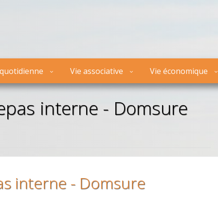
 quotidienne
Vie associative
Vie économique
as interne - Domsure