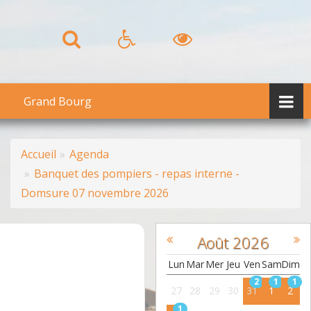
Grand Bourg
Accueil
Agenda
Banquet des pompiers - repas interne -
Domsure 07 novembre 2026
Août
2026
Lun
Mar
Mer
Jeu
Ven
Sam
Dim
2
1
1
27
28
29
30
31
1
2
1