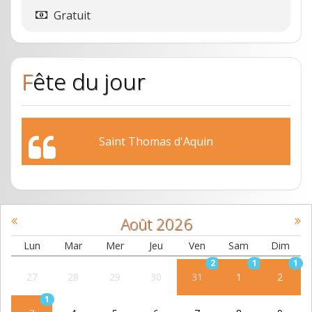
Gratuit
Fête du jour
Saint Thomas d'Aquin
Août
2026
Lun
Mar
Mer
Jeu
Ven
Sam
Dim
2
1
1
27
28
29
30
31
1
2
1