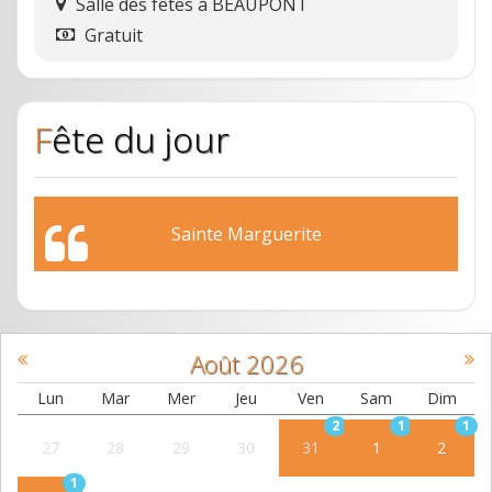
Salle des fêtes
à
BEAUPONT
Gratuit
Fête du jour
Sainte Marguerite
Août
2026
Lun
Mar
Mer
Jeu
Ven
Sam
Dim
2
1
1
27
28
29
30
31
1
2
1