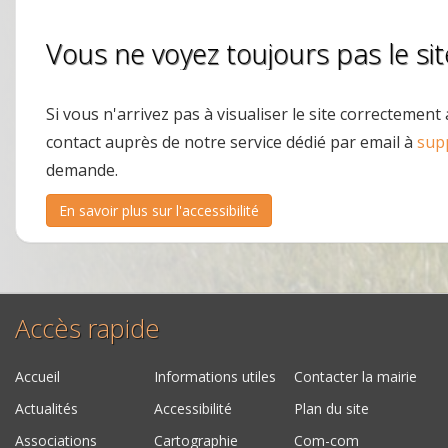
Vous ne voyez toujours pas le si
Si vous n'arrivez pas à visualiser le site correctemen
contact auprès de notre service dédié par email à
sup
demande.
En savoir plus sur l'accessibilité
Accès rapide
Accueil
Informations utiles
Contacter la mairie
Actualités
Accessibilité
Plan du site
Associations
Cartographie
Com-com