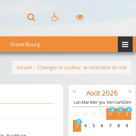
Grand Bourg
Accueil
Changer la couleur, le contraste du site
Août
2026
Lun
Mar
Mer
Jeu
Ven
Sam
Dim
2
1
1
27
28
29
30
31
1
2
1
3
4
5
6
7
8
9
x, le site se