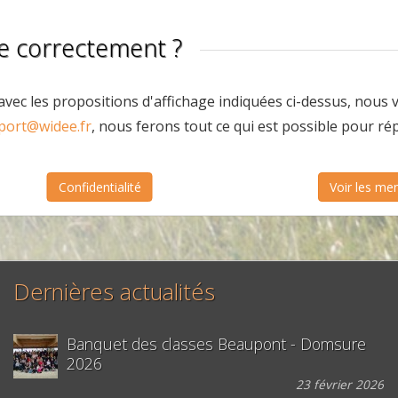
te correctement ?
t avec les propositions d'affichage indiquées ci-dessus, nous
port@widee.fr
, nous ferons tout ce qui est possible pour ré
Confidentialité
Voir les men
Dernières actualités
Banquet des classes Beaupont - Domsure
2026
23 février 2026