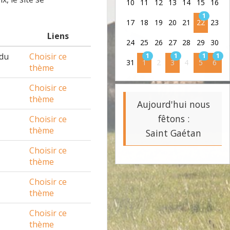
10
11
12
13
14
15
16
1
17
18
19
20
21
22
23
Liens
24
25
26
27
28
29
30
 du
Choisir ce
1
1
1
1
31
1
2
3
4
5
6
thème
Choisir ce
thème
Aujourd'hui nous
fêtons :
Choisir ce
thème
Saint Gaétan
Choisir ce
thème
Choisir ce
thème
Choisir ce
thème