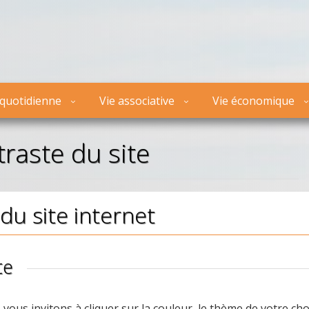
 quotidienne
Vie associative
Vie économique
traste du site
du site internet
te
 vous invitons à cliquer sur la couleur, le thème de votre choi