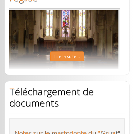
Lire la suite ...
Vers l’an 1670, le seul lieu de culte implanté sur la
Téléchargement de
nouvelle paroisse est la déplorable chapelle en
pleine campagne, prête à tomber, n’étant que de
documents
terre et de bois. Cette chapelle était située à
l’emplacement de l’église actuelle.
Le projet d’une belle église en pierre de taille à
Notes sur le mastodonte du "Gruat"