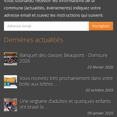
Vous souhaitez recevoir les informations de la
Marie Joséphine. Elle a été baptisée en l’année
commune (actualités, évènements) indiquez votre
1845.
adresse email et suivez les instructions qui suivent.
Son parrain : Denis Joseph Collet (Maire de
Inscription
Beaupont).
Dernières actualités
Sa marraine : Rose Vitte, épouse Maitrepierre.
Elle a sonné la mobilisation, je sonnerai la victoire.
Banquet des classes Beaupont - Domsure
J’ai été baptisée en 1916 par Emile Landry, Maire de
2026
Beaupont et le curé Marie Hippolyte Jollion. Je
23 février 2026
m’appelle Marie Emilie. Parrain : Emile Landry.
Vous recevrez très prochainement dans votre
Marraine : Marie Chanel, épouse de J. Chanel.
boite aux lettres ...
03 octobre 2025
« Si vous entendez ma voix, n’endurcissez pas vos
cœurs »
Une vingtaine d'adultes et quelques enfants
ont bravé le ...
09 janvier 2025