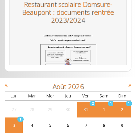
pour proposer aux enfants des repas cuisinés le
Carnaval et vente de plat à emporter
Restaurant scolaire Domsure-
– le Beaujolais nouveau
Beaupont : documents rentrée
jour même au prix le plus juste.
Kermesse
– le marché de Noël
2023/2024
...
– la vente de sapin et de chocolats de Pâques.
https://cantines.domsure.beaupont.fr
Et nouveauté cette année : la vente d'objets
Membres du bureau :
personnalisés avec les dessins des
Président : Jérôme SHOPS
enfants de nos deux écoles !
Trésorière : Sandrine CHAUVEL
Pour toutes celles et ceux qui souhaitent nous
L’Assemblée Générale a lieu tous les ans en
rejoindre ou nous aider ponctuellement, n'hésitez
septembre. Elle est l’occasion de rappeler à tous
pas à nous contacter :
l’engagement des parents et l’intérêt d’une telle
Août
2026
– par mail : sde-beaupont-domsure@hotmail.com
structure dans notre commune rurale.
– par téléphone : 07.49.01.80.57
Lun
Mar
Mer
Jeu
Ven
Sam
Dim
Si vous souhaitez inscrire votre enfant ou avoir
2
1
1
27
28
29
30
31
1
2
des renseignements sur la garderie, ne pas
1
hésiter à nous contacter.
3
4
5
6
7
8
9
Coordonnées : Garderie Les P’tits BeauDoms -