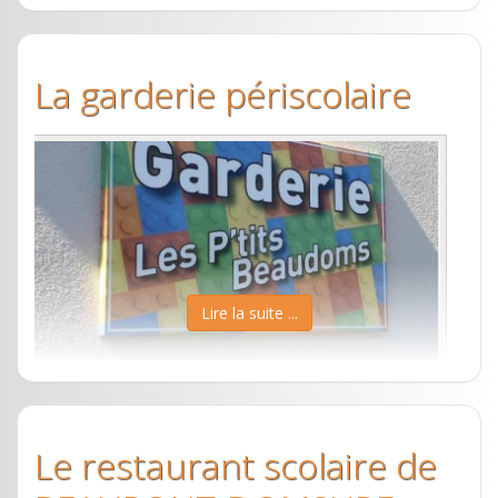
Association de parents pour le
RPI Beaupont-Domsure
La garderie périscolaire
Le Sou des écoles est une association de parents
d’élèves bénévoles qui récolte des fonds dans le
but de compléter l'action de l'école en permettant
d'ouvrir la pédagogie vers l'extérieur par le biais
d'activités multiples (musées, spectacles, classe
découverte, sorties diverses...). Les projets
pédagogiques sont choisis par les enseignantes du
Lire la suite ...
RPI.
Cette année le bureau du Sou des écoles est
Association "les P'tits
composé de :
BeauDoms"
– Céline MENDES (présidente)
Le restaurant scolaire de
– Alizée ZINS (vice-présidente)
Située derrière la mairie de Domsure au 28B route