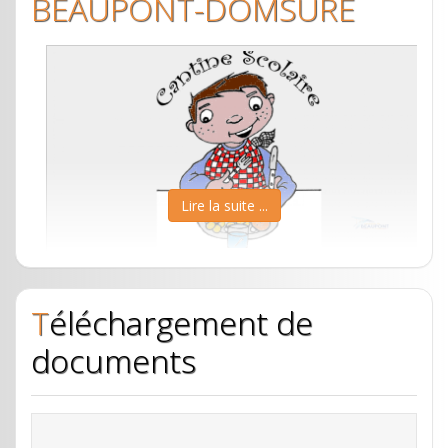
BEAUPONT-DOMSURE
– Alexandre PONTHUS (trésorier)
de Coligny et à coté de l'école maternelle.
– Audrey GOETTAZ (secrétaire)
La garderie Les P’tits BeauDoms a ouvert en 2007.
– Natacha DEHY (vice-secrétaire)
Elle a pour objectif d’accueillir les enfants avant et
après la classe dans un cadre convivial et
Chaque année, le bureau se réduit
sécurisant. L’accueil est réalisé tous les matins à
considérablement ainsi que le nombre de
partir de 7h et tous les soirs jusqu’à 18h30.
bénévoles.
Lire la suite ...
La volonté de ses membres est de proposer des
Aussi, nous sommes toujours à la recherche de
activités permettant aux enfants de développer
nouveaux parents afin que le Sou des
leur autonomie, leur créativité ou encore de
écoles perdure.
Le restaurant-scolaire associé à notre RPI
développer un esprit citoyen dans le respect des
Au programme cette année (sous réserve d'avoir
Téléchargement de
fonctionne grâce à une association de parents
autres.
suffisamment d'aide) :
bénévoles: Le Restaurant-Scolaire Domsure
documents
– l'incontournable vide grenier
La garderie organise et participe à de nombreux
Beaupont (RSDB).
– le tant attendu LOTO
événements dont :
– la tartiflette
Une équipe dynamique de parents d'élèves oeuvre
Marché de Noël
– notre bourse à la puériculture