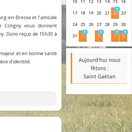
10
11
12
13
14
15
16
1
17
18
19
20
21
22
23
rg-en-Bresse et l'amicale
24
25
26
27
28
29
30
e Coligny vous donnent
1
1
1
1
gny. Dons reçus de 15h30 à
31
1
2
3
4
5
6
 majeur et en bonne santé
Aujourd'hui nous
èce d'identité.
fêtons :
Saint Gaétan