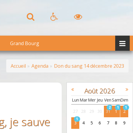
Grand Bourg
Accueil
Agenda
Don du sang 14 décembre 2023
Août
2026
Lun
Mar
Mer
Jeu
Ven
Sam
Dim
2
1
1
27
28
29
30
31
1
2
, je sauve
1
3
4
5
6
7
8
9