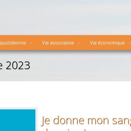
 quotidienne
Vie associative
Vie économique
e 2023
Je donne mon sang