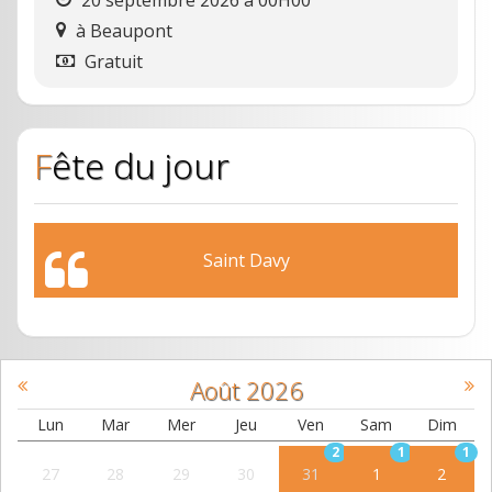
20 septembre 2026 à 00H00
à
Beaupont
Gratuit
Fête du jour
Saint Davy
Août
2026
Lun
Mar
Mer
Jeu
Ven
Sam
Dim
2
1
1
27
28
29
30
31
1
2