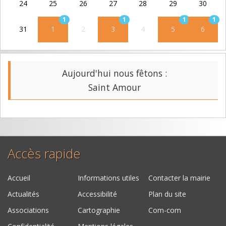
24
25
26
27
28
29
30
1
1
1
1
31
1
2
3
4
5
6
Aujourd'hui nous fêtons :
Saint Amour
Accès rapide
Accueil
Informations utiles
Contacter la mairie
Actualités
Accessibilité
Plan du site
Associations
Cartographie
Com-com