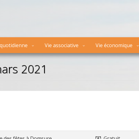
 quotidienne
Vie associative
Vie économique
mars 2021
le des fêtes
à
Domsure
Gratuit