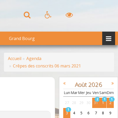
Grand Bourg
Accueil
Agenda
Crêpes des conscrits 06 mars 2021
Août
2026
Lun
Mar
Mer
Jeu
Ven
Sam
Dim
2
1
1
27
28
29
30
31
1
2
1
3
4
5
6
7
8
9