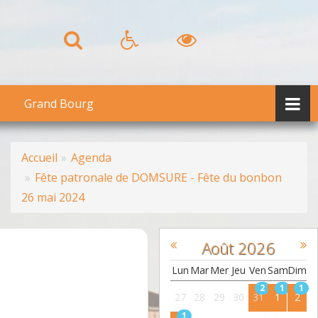
Grand Bourg
Accueil
Agenda
Fête patronale de DOMSURE - Fête du bonbon
26 mai 2024
Août
2026
Lun
Mar
Mer
Jeu
Ven
Sam
Dim
2
1
1
27
28
29
30
31
1
2
1