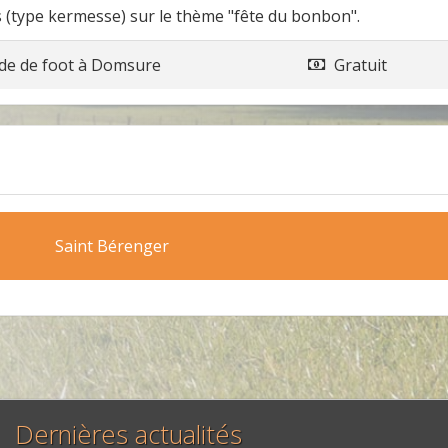
s (type kermesse) sur le thème "fête du bonbon".
de de foot
à
Domsure
Gratuit
Saint Bérenger
Dernières actualités